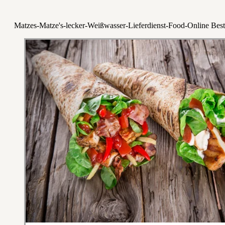
Matzes-Matze's-lecker-Weißwasser-Lieferdienst-Food-Online Best