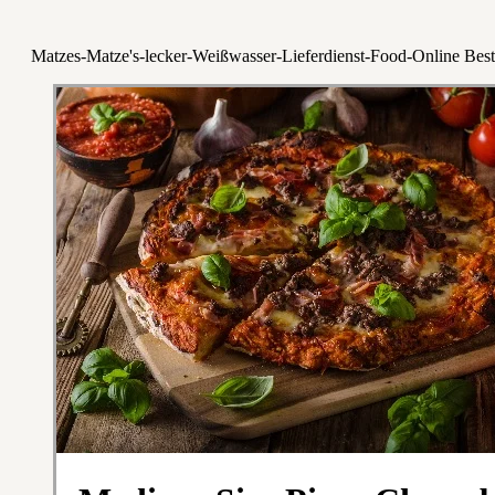
Matzes-Matze's-lecker-Weißwasser-Lieferdienst-Food-Online Best